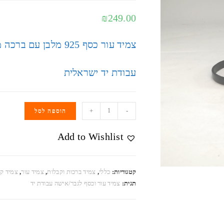
₪
249.00
צמיד עור כסף 925 מלבן עם ברכה מהקבלה מ.ה.ש. סגולה לבריאות
עבודת יד ישראלית
+
-
הוספה לסל
Add to Wishlist
קטגוריות:
כללי
,
צמיד ברכות וקבלות
,
צמיד עור
,
צמיד ק
תגית:
צמיד עור וכסף לגבר/אישה עבודת יד