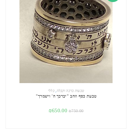
הוספה לסל
טבעות ברכה וקבלה
,
כללי
טבעת כסף וזהב "יברכך ה' וישמרך"
₪
650.00
₪
750.00