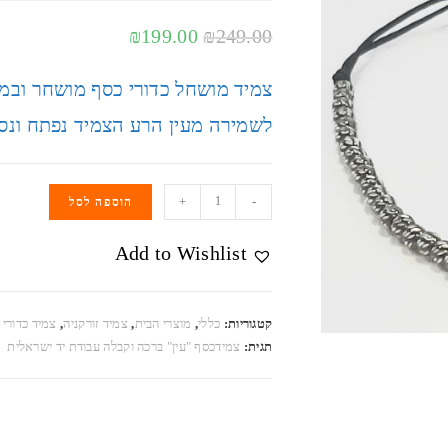
₪
199.00
₪
249.00
לשמירה מעין הרע הצמיד נפתח ונס
+
-
הוספה לסל
Add to Wishlist
קטגוריות:
כללי
,
מוצרי הבית
,
צמיד זורקניה
,
צמיד כדורי 
תגית:
צמידכסף "עין" ברכה וקבלה עבודת יד ישראלית