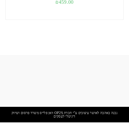
₪
459.00
נבנה באהבה לאושר עיצובים ע"י חברת OP2S וואן פלייס משרד פרסום ושיווק
דיגיטלי לעסקים