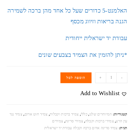
האלמנט-5 כדורים שעל כל אחד מהן ברכה לשמירה
הגנה בריאות וזיווג מכסף
עבודת יד ישראלית ייחודית
*ניתן להזמין את הצמיד בצבעים שונים
+
-
הוספה לסל
Add to Wishlist
קטגוריות:
המיוחדים שלנו
,
כללי
,
צמיד ברכות וקבלות
,
צמיד חוט אדום
,
צמיד נגד
עין הרע
,
צמידי ברכות וקבלה
,
צמידי סריגה
,
צמידים
תגית:
צמיד סריגה אדום ברכה וקבלה עבודת יד ישראלית