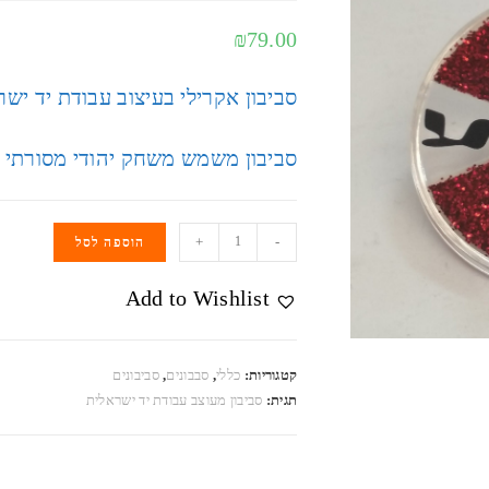
₪
79.00
סביבון אקרילי בעיצוב עבודת יד יש
סביבון משמש משחק יהודי מסורתי
+
-
הוספה לסל
Add to Wishlist
קטגוריות:
כללי
,
סבבונים
,
סביבונים
תגית:
סביבון מעוצב עבודת יד ישראלית