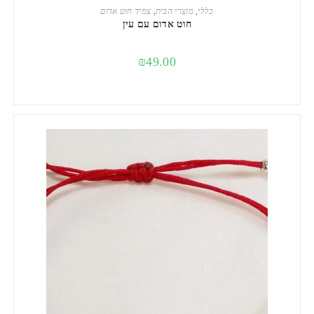
הוספה לסל
כללי
,
מוצרי הבית
,
צמיד חוט אדום
חוט אדום עם עין
₪
49.00