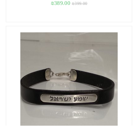
₪
389.00
₪
399.00