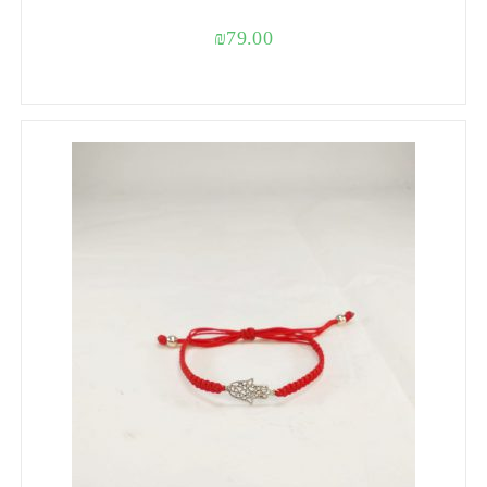
₪
79.00