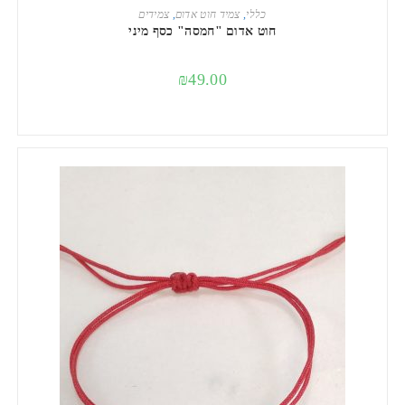
הוספה לסל
כללי
,
צמיד חוט אדום
,
צמידים
חוט אדום "חמסה" כסף מיני
₪
49.00