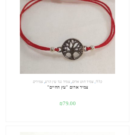
הוספה לסל
כללי
,
צמיד חוט אדום
,
צמיד נגד עין הרע
,
צמידים
צמיד אדום "עץ החיים"
₪
79.00