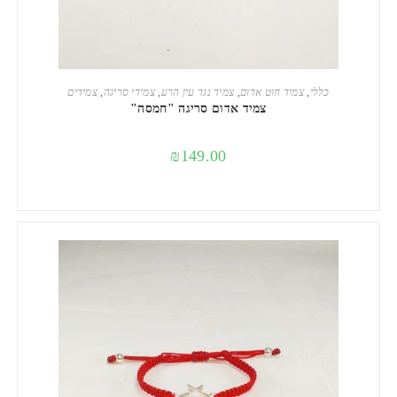
הוספה לסל
כללי
,
צמיד חוט אדום
,
צמיד נגד עין הרע
,
צמידי סריגה
,
צמידים
צמיד אדום סריגה "חמסה"
₪
149.00