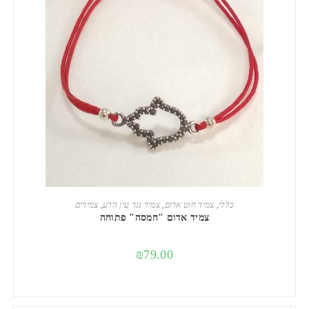
הוספה לסל
כללי
,
צמיד חוט אדום
,
צמיד נגד עין הרע
,
צמידים
צמיד אדום "חמסה" פתוחה
₪
79.00