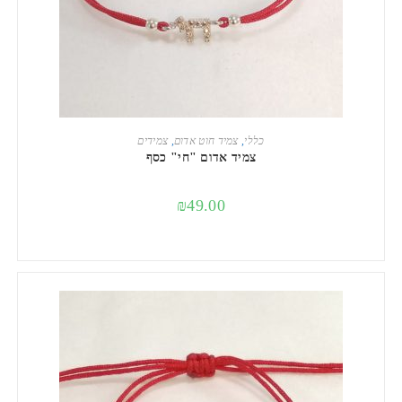
הוספה לסל
כללי
,
צמיד חוט אדום
,
צמידים
צמיד אדום "חי" כסף
₪
49.00