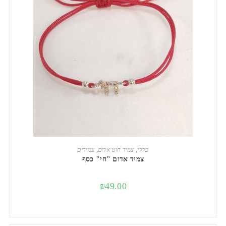
הוספה לסל
כללי
,
צמיד חוט אדום
,
צמידים
צמיד אדום "חי" כסף
₪
49.00