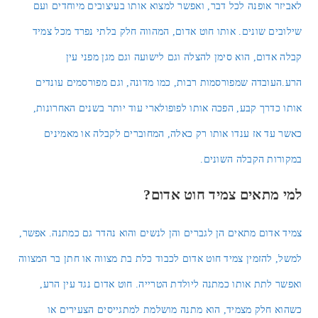
₪
149.00
-11%