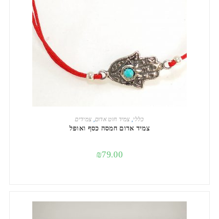
הוספה לסל
כללי
,
צמיד חוט אדום
,
צמידים
צמיד אדום חמסה כסף ואופל
₪
79.00