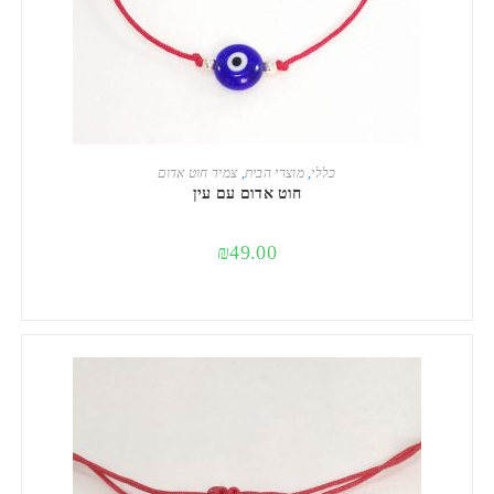
הוספה לסל
כללי
,
מוצרי הבית
,
צמיד חוט אדום
חוט אדום עם עין
₪
49.00