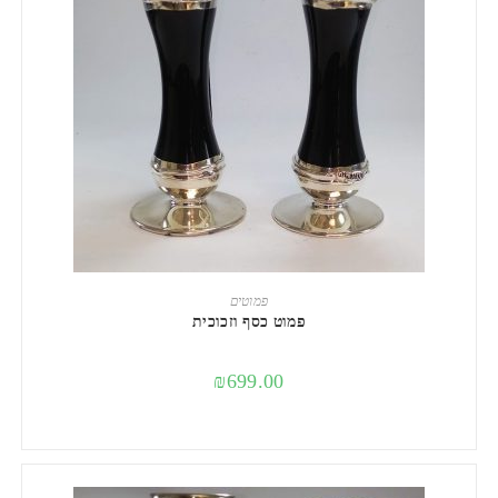
הוספה לסל
פמוטים
פמוט כסף וזכוכית
₪
699.00