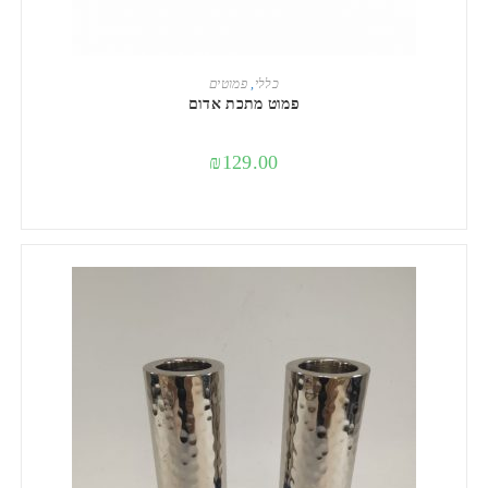
הוספה לסל
כללי
,
פמוטים
פמוט מתכת אדום
₪
129.00