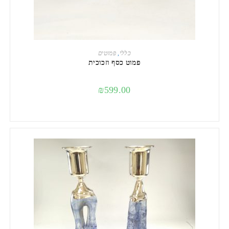
הוספה לסל
כללי
,
פמוטים
פמוט כסף וזכוכית
₪
599.00