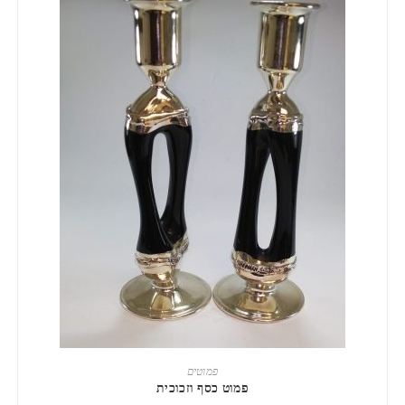
הוספה לסל
פמוטים
פמוט כסף וזכוכית