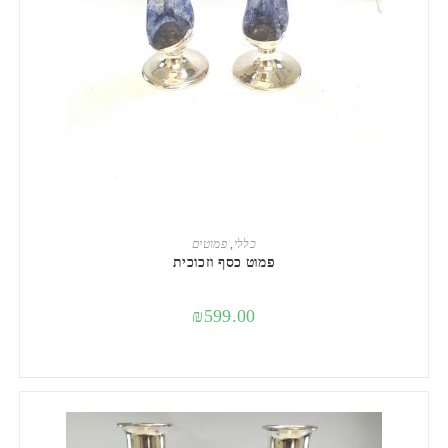
הוספה לסל
כללי
,
פמוטים
פמוט כסף וזכוכית
₪
599.00