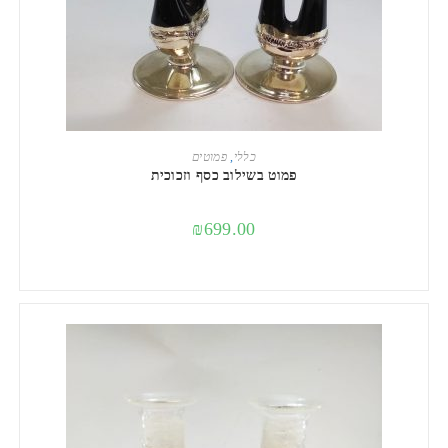
הוספה לסל
כללי
,
פמוטים
פמוט בשילוב כסף וזכוכית
₪
699.00