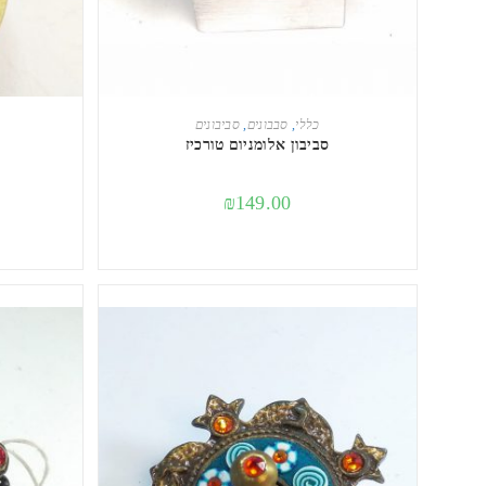
הוספה לסל
כללי
,
סבבונים
,
סביבונים
סביבון אלומניום טורכיז
₪
149.00